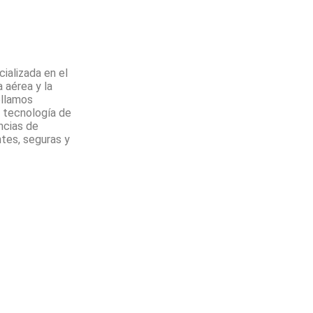
alizada en el
a aérea y la
ollamos
 tecnología de
encias de
ntes, seguras y